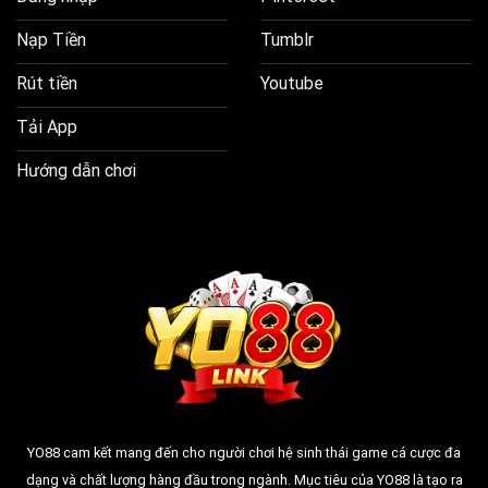
Nạp Tiền
Tumblr
Rút tiền
Youtube
Tải App
Hướng dẫn chơi
YO88 cam kết mang đến cho người chơi hệ sinh thái game cá cược đa
dạng và chất lượng hàng đầu trong ngành. Mục tiêu của YO88 là tạo ra