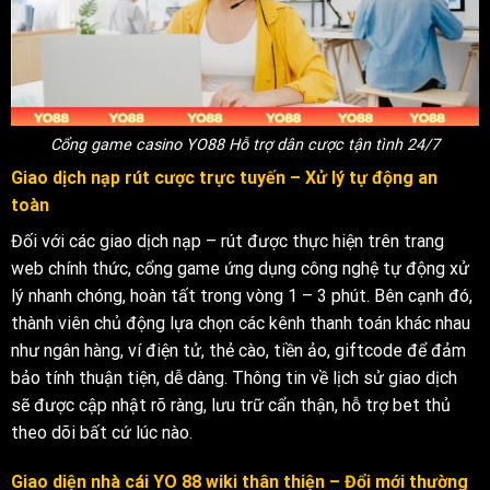
Cổng game casino YO88 Hỗ trợ dân cược tận tình 24/7
Giao dịch nạp rút cược trực tuyến – Xử lý tự động an
toàn
Đối với các giao dịch nạp – rút được thực hiện trên trang
web chính thức, cổng game ứng dụng công nghệ tự động xử
lý nhanh chóng, hoàn tất trong vòng 1 – 3 phút. Bên cạnh đó,
thành viên chủ động lựa chọn các kênh thanh toán khác nhau
như ngân hàng, ví điện tử, thẻ cào, tiền ảo, giftcode để đảm
bảo tính thuận tiện, dễ dàng. Thông tin về lịch sử giao dịch
sẽ được cập nhật rõ ràng, lưu trữ cẩn thận, hỗ trợ bet thủ
theo dõi bất cứ lúc nào.
Giao diện nhà cái YO 88 wiki thân thiện – Đổi mới thường