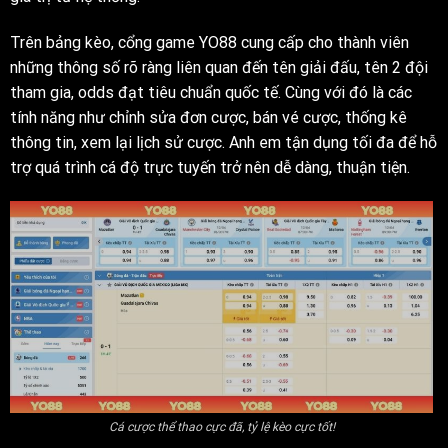
Trên bảng kèo, cổng game YO88 cung cấp cho thành viên
những thông số rõ ràng liên quan đến tên giải đấu, tên 2 đội
tham gia, odds đạt tiêu chuẩn quốc tế. Cùng với đó là các
tính năng như chỉnh sửa đơn cược, bán vé cược, thống kê
thông tin, xem lại lịch sử cược. Anh em tận dụng tối đa để hỗ
trợ quá trình cá độ trực tuyến trở nên dễ dàng, thuận tiện.
Cá cược thể thao cực đã, tỷ lệ kèo cực tốt!