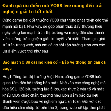
Đánh giá ưu điểm mà YO88 live mang đến trải
nghiệm giải trí tốt nhất
Cổng game bài đổi thưởng YO88 chú trọng phát triển các thế
mạnh nổi bật. Như vậy, sẽ góp phần thúc đẩy thương hiệu
ngày càng lớn mạnh trên thị trường và mang đến cho thành
viên những trải nghiệm giải trí tuyệt vời nhất. Tham gia giải
trí trên trang web, anh em có cơ hội tận hưởng trọn vẹn các
ưu điểm vượt trội như sau:
Bảo mật YO 88 casino kiên cố – Bảo vệ thông tin dân cá
cược
Hoạt động tại thị trường Việt Nam, cổng game YO88 luôn
quan tâm đến hệ thống bảo mật. Nhờ vào các công nghệ mã
hóa SSL 128 bit, tường lửa 5 lớp, xác thực 2 yếu tố và mật
khẩu MD5 chắc chắn, thương hiệu luôn đảm bảo dữ liệu
thành viên được bảo vệ nghiêm ngặt, an toàn. Đối với các
dấu hiệu xâm nhập từ bên thứ 3, trang web sẽ kịp thời phát