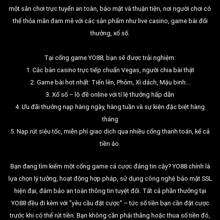
một sân chơi trực tuyến an toàn, bảo mật và thuận tiện, nơi người chơi có
thể thỏa mãn đam mê với các sản phẩm như live casino, game bài đổi
thưởng, xổ số.
Tại cổng game YO88, bạn sẽ được trải nghiệm:
1. Các bàn casino trực tiếp chuẩn Vegas, người chia bài thật
2. Game bài hot nhất: Tiến lên, Phỏm, Xì dách, Mậu binh...
3. Xổ số – lô đề online với tỉ lệ thưởng hấp dẫn
4. Ưu đãi thưởng nạp hàng ngày, hàng tuần và sự kiện đặc biệt hàng
tháng
5. Nạp rút siêu tốc, miễn phí giao dịch qua nhiều cổng thanh toán, kể cả
tiền ảo.
Bạn đang tìm kiếm một cổng game cá cược đáng tin cậy? YO88 chính là
lựa chọn lý tưởng, hoạt động hợp pháp, sử dụng công nghệ bảo mật SSL
hiện đại, đảm bảo an toàn thông tin tuyệt đối. Tất cả phần thưởng tại
YO88 đều đi kèm với "yêu cầu đặt cược" – tức số tiền bạn cần đặt cược
trước khi có thể rút tiền. Bạn không cần phải thắng hoặc thua số tiền đó,