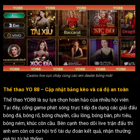
Casino live cực cháy cùng các em dealer bỏng mắt
Thể thao YO 88 – Cập nhật bảng kèo và cá độ an toàn
Thể thao YO88 là sự lựa chọn hoàn hảo của nhiều hội viên.
Tại đây, cổng game phát sóng trực tiếp đa dạng các giải đấu
bóng đá, bóng rổ, bóng chuyền, cầu lông, bóng bàn, phi tiêu,
bóng ném, khúc côn cầu. Bên cạnh theo dõi live trận đấu thì
anh em còn có cơ hội trổ tài dự đoán kết quả, nhận thưởng
giá trị từ hệ thống.