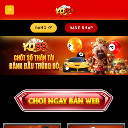
Chuyển
đến
nội
dung
ĐĂNG KÝ
ĐĂNG NHẬP