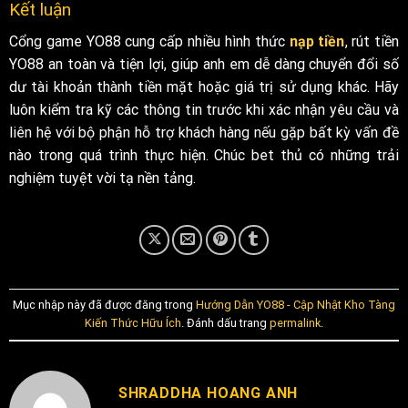
Kết luận
Cổng game YO88 cung cấp nhiều hình thức
nạp tiền
, rút tiền
YO88 an toàn và tiện lợi, giúp anh em dễ dàng chuyển đổi số
dư tài khoản thành tiền mặt hoặc giá trị sử dụng khác. Hãy
luôn kiểm tra kỹ các thông tin trước khi xác nhận yêu cầu và
liên hệ với bộ phận hỗ trợ khách hàng nếu gặp bất kỳ vấn đề
nào trong quá trình thực hiện. Chúc bet thủ có những trải
nghiệm tuyệt vời tạ nền tảng.
Mục nhập này đã được đăng trong
Hướng Dẫn YO88 - Cập Nhật Kho Tàng
Kiến Thức Hữu Ích
. Đánh dấu trang
permalink
.
SHRADDHA HOANG ANH