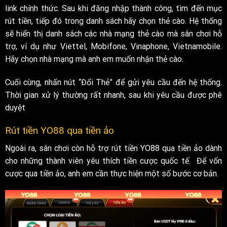
link chính thức. Sau khi đăng nhập thành công, tìm đến mục
rút tiền, tiếp đó trong danh sách hãy chọn thẻ cào. Hệ thống
sẽ hiển thị danh sách các nhà mạng thẻ cào mà sân chơi hỗ
trợ, ví dụ như Viettel, Mobifone, Vinaphone, Vietnamobile.
Hãy chọn nhà mạng mà anh em muốn nhận thẻ cào.
Cuối cùng, nhấn nút “Đổi Thẻ” để gửi yêu cầu đến hệ thống.
Thời gian xử lý thường rất nhanh, sau khi yêu cầu được phê
duyệt
Rút tiền YO88 qua tiền ảo
Ngoài ra, sân chơi còn hỗ trợ rút tiền YO88 qua tiền ảo dành
cho những thành viên yêu thích tiền cược quốc tế. Để vốn
cược qua tiền ảo, anh em cần thực hiện một số bước cơ bản.