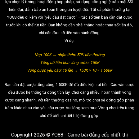
lựa chọn lý tưởng, hoạt động hợp pháp, sử dụng công nghệ bảo mật SSL
hiện đại, đảm bảo an toàn thông tin tuyệt đối. Tất cả phần thưởng tại
YO88 đều đi kèm với "yêu cầu đặt cược" – tức số tiền bạn cần đặt cược
trước khi có thể rút tiền. Bạn không cần phải thắng hoặc thua số tiền đó,
chỉ cần đưa số tiền vào hành động.
Ví dụ:
Nạp 100K → nhận thêm 50K tiền thưởng
Tổng số tiền tính vòng cược: 150K
Vòng cược yêu cầu: 10 lần → 150K × 10 = 1.500K
Bạn cần đặt cược tổng cộng 1.500K để đủ điều kiện rút tiền. Các ván cược
đều được hệ thống tự động tích lũy. Chơi càng nhiều, hoàn thành vòng
cược càng nhanh. Với tiền thưởng casino, mỗi trò chơi sẽ đóng góp phần
trăm khác nhau vào yêu cầu cược. Vui lòng xem mục Vòng chơi trên trang
chủ để biết chi tiết tỉ lệ đóng góp.
Copyright 2026 © YO88 - Game bài đẳng cấp nhất thị