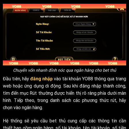
Chuyển vốn nhanh đỉnh nóc qua ngân hàng cho bet thủ
Đầu tiên, hãy
đăng nhập
vào tài khoản YO88 thông qua trang
web hoặc ứng dụng di động. Sau khi đăng nhập thành công,
tìm đến mục Rút thường được hiển thị rõ ràng phía dưới màn
hình. Tiếp theo, trong danh sách các phương thức rút, hãy
chọn vào ngân hàng.
Hệ thống sẽ yêu cầu bet thủ cung cấp các thông tin cần
thiết bao gồm ngân hàng, số tài khoản, tên tài khoản, số tiền