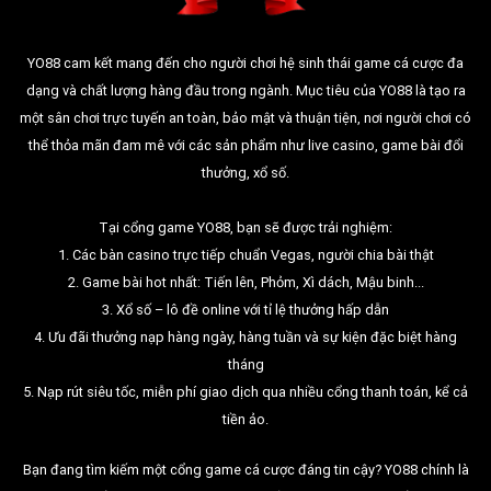
YO88 cam kết mang đến cho người chơi hệ sinh thái game cá cược đa
dạng và chất lượng hàng đầu trong ngành. Mục tiêu của YO88 là tạo ra
một sân chơi trực tuyến an toàn, bảo mật và thuận tiện, nơi người chơi có
thể thỏa mãn đam mê với các sản phẩm như live casino, game bài đổi
thưởng, xổ số.
Tại cổng game YO88, bạn sẽ được trải nghiệm:
1. Các bàn casino trực tiếp chuẩn Vegas, người chia bài thật
2. Game bài hot nhất: Tiến lên, Phỏm, Xì dách, Mậu binh...
3. Xổ số – lô đề online với tỉ lệ thưởng hấp dẫn
4. Ưu đãi thưởng nạp hàng ngày, hàng tuần và sự kiện đặc biệt hàng
tháng
5. Nạp rút siêu tốc, miễn phí giao dịch qua nhiều cổng thanh toán, kể cả
tiền ảo.
Bạn đang tìm kiếm một cổng game cá cược đáng tin cậy? YO88 chính là