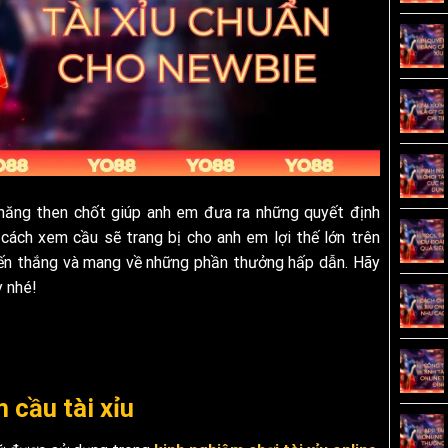
 năng then chốt giúp anh em đưa ra những quyết định
ách xem cầu sẽ trang bị cho anh em lợi thế lớn trên
iến thắng và mang về những phần thưởng hấp dẫn. Hãy
 nhé!
 cầu tài xỉu