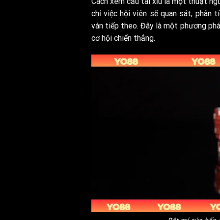
Cách xem cầu tài xỉu là một thuật n
chỉ việc hội viên sẽ quan sát, phân
ván tiếp theo. Đây là một phương ph
cơ hội chiến thắng.