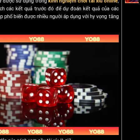
gữ được sử dụng trong
kinh nghiệm chơi tài xỉu online
,
 tích các kết quả trước đó để dự đoán kết quả của các
áp phổ biến được nhiều người áp dụng với hy vọng tăng