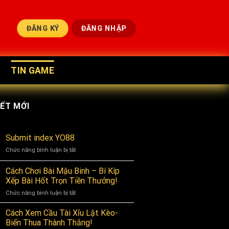
ĐĂNG KÝ
ĐĂNG NHẬP
TIN GAME
IẾT MỚI
Submit index YO88
ở
Chức năng bình luận bị tắt
Submit
index
Cách Chơi Bài Mậu Binh – Bí Kíp
YO88
Xếp Bài Hốt Trọn Tiền Thưởng!
ở
Chức năng bình luận bị tắt
Cách
Chơi
Cách Xem Cầu Tài Xỉu Lật Kèo-
Bài
Biến Thua Thành Thắng!
Mậu