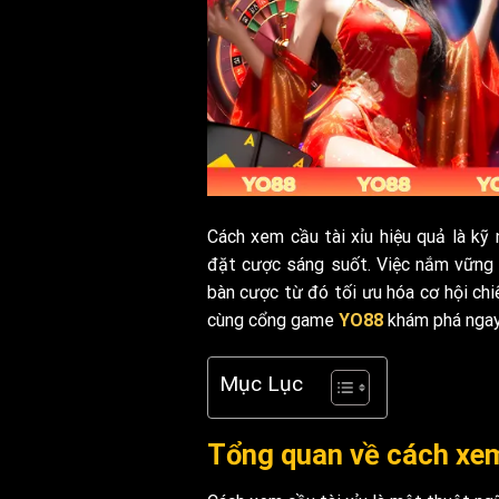
Cách xem cầu tài xỉu hiệu quả là kỹ
đặt cược sáng suốt. Việc nắm vững c
bàn cược từ đó tối ưu hóa cơ hội ch
cùng cổng game
YO88
khám phá ngay
Mục Lục
Tổng quan về cách xem