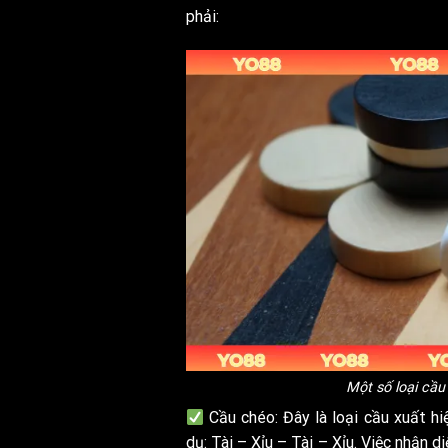
phải:
Một số loại cầu
Cầu chéo: Đây là loại cầu xuất hiệ
dụ: Tài – Xỉu – Tài – Xỉu. Việc nhận 