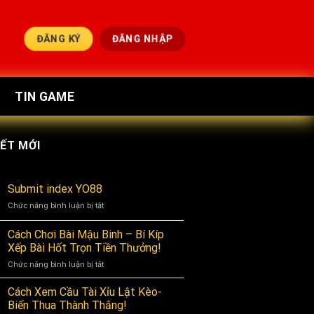
ĐĂNG KÝ
ĐĂNG NHẬP
TIN GAME
IẾT MỚI
Submit index YO88
ở
Chức năng bình luận bị tắt
Submit
index
Cách Chơi Bài Mậu Binh – Bí Kíp
YO88
Xếp Bài Hốt Trọn Tiền Thưởng!
ở
Chức năng bình luận bị tắt
Cách
Chơi
Cách Xem Cầu Tài Xỉu Lật Kèo-
Bài
Biến Thua Thành Thắng!
Mậu