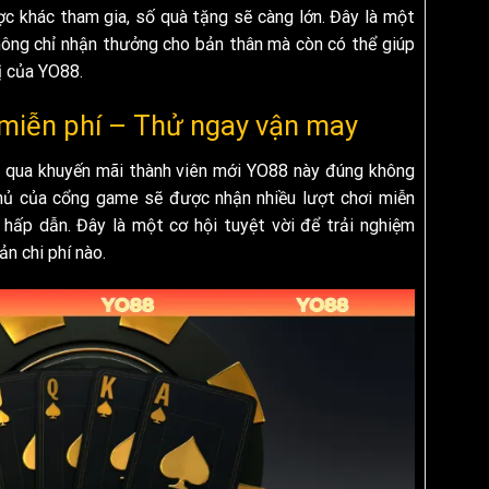
ợc khác tham gia, số quà tặng sẽ càng lớn. Đây là một
hông chỉ nhận thưởng cho bản thân mà còn có thể giúp
ị của YO88.
miễn phí – Thử ngay vận may
 qua khuyến mãi thành viên mới YO88 này đúng không
thủ của cổng game sẽ được nhận nhiều lượt chơi miễn
t hấp dẫn. Đây là một cơ hội tuyệt vời để trải nghiệm
n chi phí nào.