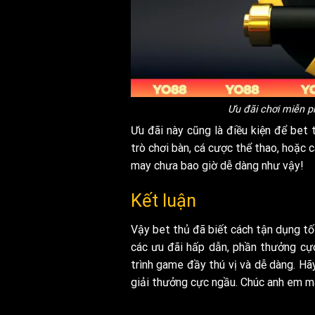
Ưu đãi chơi miễn p
Ưu đãi này cũng là điều kiện để bet
trò chơi bàn, cá cược thể thao, hoặc
may chưa bao giờ dễ dàng như vậy!
Kết luận
Vậy bet thủ đã biết cách tận dụng tố
các ưu đãi hấp dẫn, phần thưởng cực
trình game đầy thú vị và dễ dàng. H
giải thưởng cực ngầu. Chúc anh em m