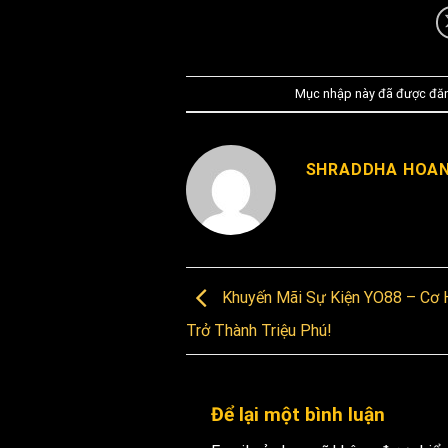
Mục nhập này đã được đă
SHRADDHA HOA
Khuyến Mãi Sự Kiện YO88 – Cơ 
Trở Thành Triệu Phú!
Để lại một bình luận