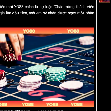
iên mới YO88 chính là sự kiện “Chào mừng thành viên
 gia lần đầu tiên, anh em sẽ nhận được ngay một phần
.