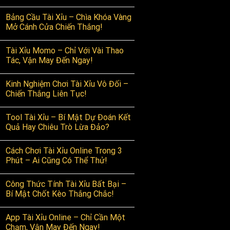
Binh
Bảng Cầu Tài Xỉu – Chìa Khóa Vàng
–
Bí
Mở Cánh Cửa Chiến Thắng!
Kíp
Xếp
Tài Xỉu Momo – Chỉ Với Vài Thao
Bài
Tác, Vận May Đến Ngay!
Hốt
Trọn
Tiền
Kinh Nghiệm Chơi Tài Xỉu Vô Đối –
Thưởng!
Chiến Thắng Liên Tục!
Tool Tài Xỉu – Bí Mật Dự Đoán Kết
Quả Hay Chiêu Trò Lừa Đảo?
Cách Chơi Tài Xỉu Online Trong 3
Phút – Ai Cũng Có Thể Thử!
Công Thức Tính Tài Xỉu Bất Bại –
Bí Mật Chốt Kèo Thắng Chắc!
App Tài Xỉu Online – Chỉ Cần Một
Chạm, Vận May Đến Ngay!