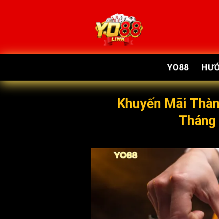
Chuyển
đến
nội
dung
YO88
HƯỚ
Khuyến Mãi Thàn
Tháng 