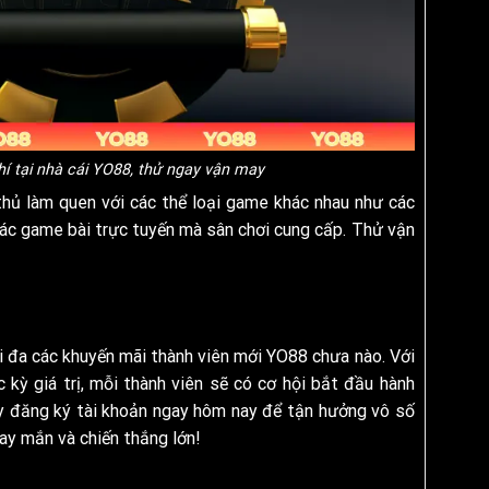
hí tại nhà cái YO88, thử ngay vận may
 thủ làm quen với các thể loại game khác nhau như các
 các game bài trực tuyến mà sân chơi cung cấp. Thử vận
i đa các khuyến mãi thành viên mới YO88 chưa nào. Với
 kỳ giá trị, mỗi thành viên sẽ có cơ hội bắt đầu hành
ãy đăng ký tài khoản ngay hôm nay để tận hưởng vô số
ay mắn và chiến thắng lớn!