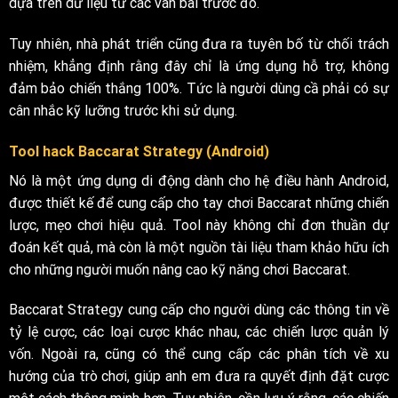
dựa trên dữ liệu từ các ván bài trước đó.
Tuy nhiên, nhà phát triển cũng đưa ra tuyên bố từ chối trách
nhiệm, khẳng định rằng đây chỉ là ứng dụng hỗ trợ, không
đảm bảo chiến thắng 100%. Tức là người dùng cầ phải có sự
cân nhắc kỹ lưỡng trước khi sử dụng.
Tool hack Baccarat Strategy (Android)
Nó là một ứng dụng di động dành cho hệ điều hành Android,
được thiết kế để cung cấp cho tay chơi Baccarat những chiến
lược, mẹo chơi hiệu quả. Tool này không chỉ đơn thuần dự
đoán kết quả, mà còn là một nguồn tài liệu tham khảo hữu ích
cho những người muốn nâng cao kỹ năng chơi Baccarat.
Baccarat Strategy cung cấp cho người dùng các thông tin về
tỷ lệ cược, các loại cược khác nhau, các chiến lược quản lý
vốn. Ngoài ra, cũng có thể cung cấp các phân tích về xu
hướng của trò chơi, giúp anh em đưa ra quyết định đặt cược