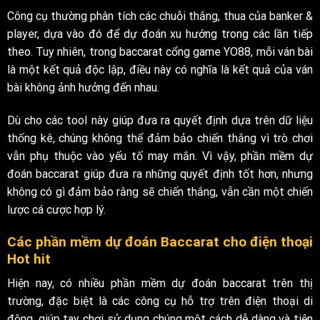
Công cụ thường phân tích các chuỗi thắng, thua của banker &
player, dựa vào đó để dự đoán xu hướng trong các lần tiếp
theo. Tuy nhiên, trong baccarat cổng game YO88, mỗi ván bài
là một kết quả độc lập, điều này có nghĩa là kết quả của ván
bài không ảnh hưởng đến nhau.
Dù cho các tool này giúp đưa ra quyết định dựa trên dữ liệu
thống kê, chúng không thể đảm bảo chiến thắng vì trò chơi
vẫn phụ thuộc vào yếu tố may mắn. Vì vậy, phần mềm dự
đoán baccarat giúp đưa ra những quyết định tốt hơn, nhưng
không có gì đảm bảo rằng sẽ chiến thắng, vẫn cần một chiến
lược cá cược hợp lý.
Các phần mềm dự đoán Baccarat cho điện thoại
Hot hit
Hiện nay, có nhiều phần mềm dự đoán baccarat trên thị
trường, đặc biệt là các công cụ hỗ trợ trên điện thoại di
động, giúp tay chơi sử dụng chúng một cách dễ dàng và tiện