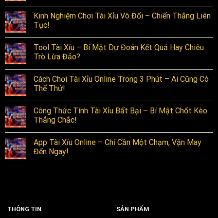
Trọn
Tiền
Kinh Nghiệm Chơi Tài Xỉu Vô Đối – Chiến Thắng Liên
Thưởng!
Tục!
Tool Tài Xỉu – Bí Mật Dự Đoán Kết Quả Hay Chiêu
Trò Lừa Đảo?
Cách Chơi Tài Xỉu Online Trong 3 Phút – Ai Cũng Có
Thể Thử!
Công Thức Tính Tài Xỉu Bất Bại – Bí Mật Chốt Kèo
Thắng Chắc!
App Tài Xỉu Online – Chỉ Cần Một Chạm, Vận May
Đến Ngay!
THÔNG TIN
SẢN PHẨM